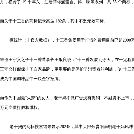
月，横跨了
19
个年头，注册商标涵盖香、鲜、味等系列，共
55
个商标
而关于十三香的商标记录高达
182
条，其中不乏无效商标。
据统计（非官方数据），十三香集团用于打假的费用目前已超
2000
难怪王守义之子十三香董事长王银良说：
“
十三香发展到今天，在一定程
王守义打假保护了自家品牌，更重要的是保护了消费者的利益，使
“
十三
成为中国调味品中一块金字招牌。
而作为中国最
“
火辣
”
的女人，老干妈不做广告没有促销，不融资不上市，
万元专供打假和维权。
老干妈的商标搜索结果显示
202
条，其中大部分贵阳南明老干妈风味